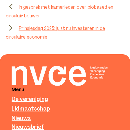
In gesprek met kamerleden over biobased en
circulair bouwen.
Prinsjesdag 2025: juist nu investeren in de
circulaire economie
Menu
De vereniging
Lidmaatschap
Nieuws
Nieuwsbrief