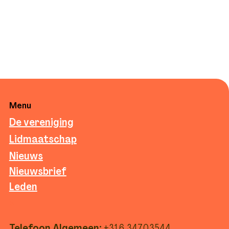
Menu
De vereniging
Lidmaatschap
Nieuws
Nieuwsbrief
Leden
g
Telefoon Algemeen:
+316 34703544