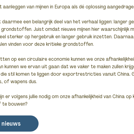
t aanleggen van mijnen in Europa als dé oplossing aangedrage
t daarmee een belangrijk deel van het verhaal liggen: langer ge
e grondstoffen. Juist omdat nieuwe mijnen hier waarschijnlijk moe
eel sterker op hergebruik en langer gebruik inzetten. Daarn
len vinden voor deze kritieke grondstoffen.
zetten op een circulaire economie kunnen we onze afhankelijkhe
n kunnen we ervan uit gaan dat we vaker te maken zullen krij
ie stil komen te liggen door exportrestricties vanuit China.
s, of wapens dus.
n er volgens jullie nodig om onze afhankelijkheid van China op k
f te bouwen?
 nieuws