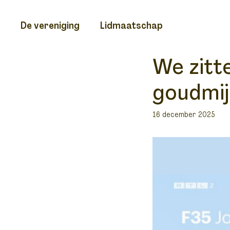
Ga
naar
De vereniging
Lidmaatschap
de
inhoud
We zitt
goudmij
16 december 2025