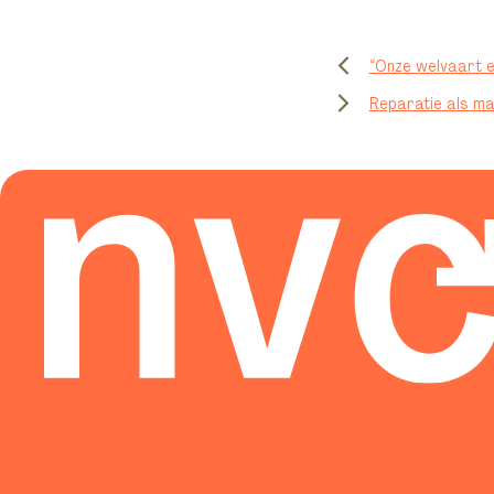
“Onze welvaart 
Reparatie als ma