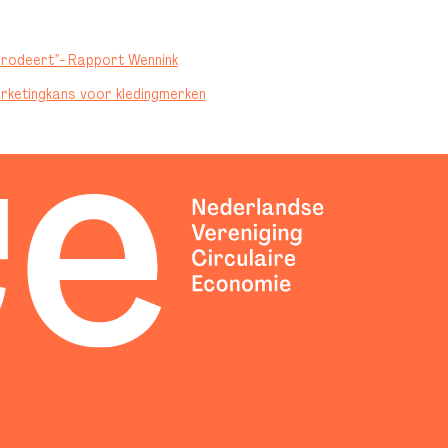
erodeert”- Rapport Wennink
rketingkans voor kledingmerken