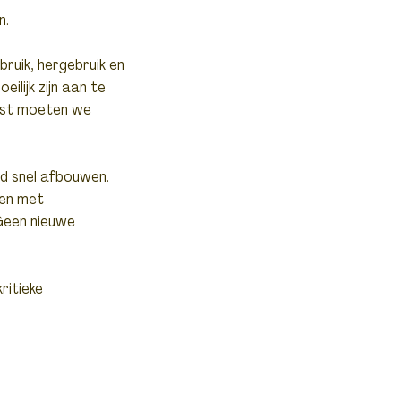
n.
bruik, hergebruik en
ilijk zijn aan te
aast moeten we
id snel afbouwen.
gen met
 Geen nieuwe
ritieke