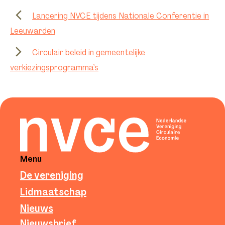
Lancering NVCE tijdens Nationale Conferentie in
Leeuwarden
Circulair beleid in gemeentelijke
verkiezingsprogramma’s
Menu
De vereniging
Lidmaatschap
Nieuws
Nieuwsbrief