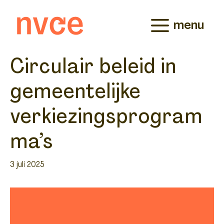
Ga
naar
menu
de
inhoud
Circulair beleid in
gemeentelijke
verkiezingsprogram
ma’s
3 juli 2025